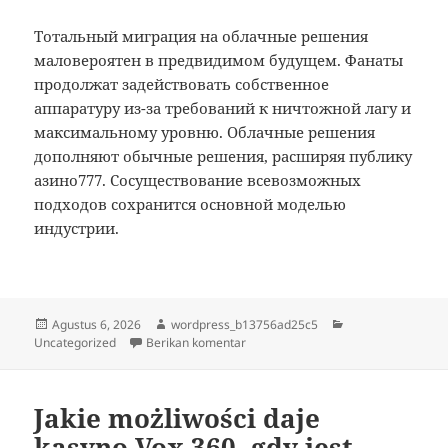
Тотальный миграция на облачные решения
маловероятен в предвидимом будущем. Фанаты
продолжат задействовать собственное
аппаратуру из-за требований к ничтожной лагу и
максимальному уровню. Облачные решения
дополняют обычные решения, расширяя публику
азино777. Сосуществование всевозможных
подходов сохранится основной моделью
индустрии.
Diposkan
Penulis
Kategori
Agustus 6, 2026
wordpress_b13756ad25c5
pada
untuk Почему виртуальные игры 
Uncategorized
Berikan komentar
Jakie możliwości daje
kasyno Vox 360, gdy jest