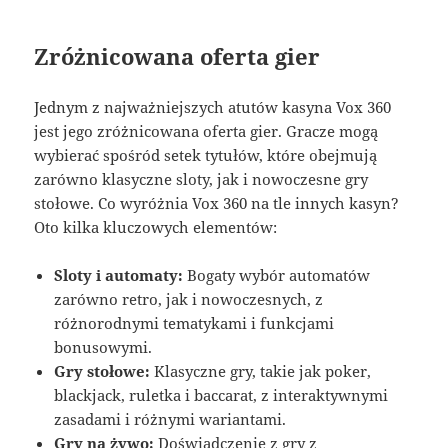
Zróżnicowana oferta gier
Jednym z najważniejszych atutów kasyna Vox 360
jest jego zróżnicowana oferta gier. Gracze mogą
wybierać spośród setek tytułów, które obejmują
zarówno klasyczne sloty, jak i nowoczesne gry
stołowe. Co wyróżnia Vox 360 na tle innych kasyn?
Oto kilka kluczowych elementów:
Sloty i automaty:
Bogaty wybór automatów
zarówno retro, jak i nowoczesnych, z
różnorodnymi tematykami i funkcjami
bonusowymi.
Gry stołowe:
Klasyczne gry, takie jak poker,
blackjack, ruletka i baccarat, z interaktywnymi
zasadami i różnymi wariantami.
Gry na żywo:
Doświadczenie z gry z