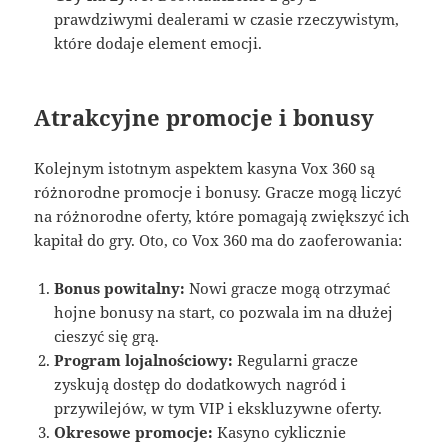
prawdziwymi dealerami w czasie rzeczywistym,
które dodaje element emocji.
Atrakcyjne promocje i bonusy
Kolejnym istotnym aspektem kasyna Vox 360 są
różnorodne promocje i bonusy. Gracze mogą liczyć
na różnorodne oferty, które pomagają zwiększyć ich
kapitał do gry. Oto, co Vox 360 ma do zaoferowania:
Bonus powitalny:
Nowi gracze mogą otrzymać
hojne bonusy na start, co pozwala im na dłużej
cieszyć się grą.
Program lojalnościowy:
Regularni gracze
zyskują dostęp do dodatkowych nagród i
przywilejów, w tym VIP i ekskluzywne oferty.
Okresowe promocje:
Kasyno cyklicznie