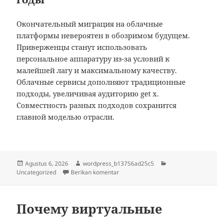
Окончательный миграция на облачные
платформы невероятен в обозримом будущем.
Приверженцы станут использовать
персональное аппаратуру из-за условий к
малейшей лагу и максимальному качеству.
Облачные сервисы дополняют традиционные
подходы, увеличивая аудиторию get x.
Совместность разных подходов сохранится
главной моделью отрасли.
Diposkan
Penulis
Kategori
Agustus 6, 2026
wordpress_b13756ad25c5
pada
untuk Почему виртуальные игры 
Uncategorized
Berikan komentar
Почему виртуальные